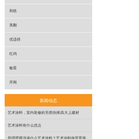
和统
美翻
优适得
红鸡
敏星
开闽
新闻动态
艺术涂料，室内装修的另类抉择|高大上建材
艺术涂料有什么优点
肌理壁膜浅谈什么艺术涂料？艺术涂料做背景墙一般用在什么地方？