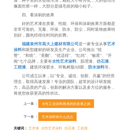
漆：杯子里的水会很浑浊，颗粒大小有分化，大的会结坨
像面疙瘩一样，大部分是绒毛状的细小粒子。
四、看涂刷的效果
好的艺术漆在质量、性能、环保和涂刷效果方面都是
非常可靠的。无毒、环保、防水、防尘，同时装饰效果特
别好，颜色经得住时间的折腾。
福建泉州市高大上建材有限公司
是一家专业从事
艺术
涂料
和新型建材的研发及生产企业。公司推出 “统
赞”、“和统”、“美翻”、“优适得”、“红鸡”、“敏星”、”开
闽“七个品牌，主要有
水性艺术涂料
、肌理漆、
仿石漆
、
工程漆
、建筑环保胶水、环氧树脂AB胶、
防水涂料
等。
公司成立以来，以“专业、诚信、创新、共赢”的经营
理念，取得高速发展！专业的团队，超常的设计研发能
力，高品质的产品，创新的解决方案以及多方位的服务，
将使您收获更高的性价比。
上一条 ：
水性工业涂料将来的的发展之路
下一条 ：
艺术涂料有什么优点
关键词：
艺术漆
水性艺术涂料
仿石漆
工程漆