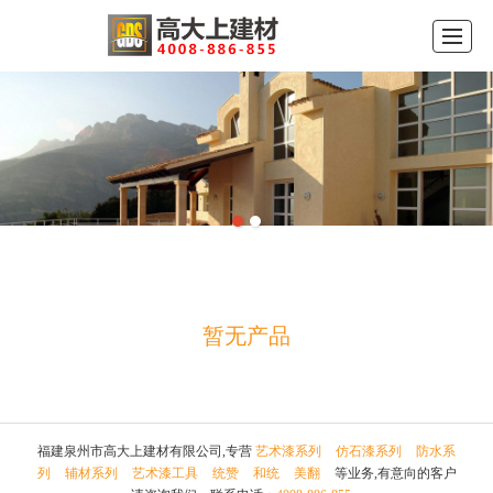
首页
公司介绍
产品展示
品牌中心
新闻动态
工程案例
留言反馈
联系我们
暂无产品
福建泉州市高大上建材有限公司,专营
艺术漆系列
仿石漆系列
防水系
列
辅材系列
艺术漆工具
统赞
和统
美翻
等业务,有意向的客户