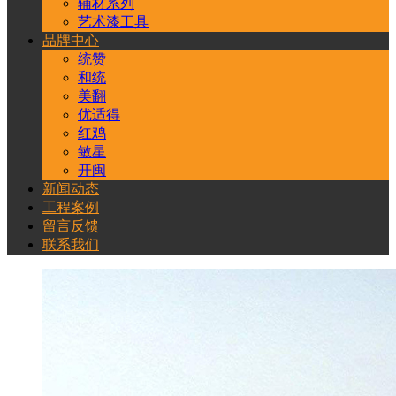
辅材系列
艺术漆工具
品牌中心
统赞
和统
美翻
优适得
红鸡
敏星
开闽
新闻动态
工程案例
留言反馈
联系我们