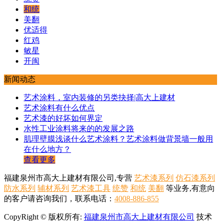
和统
美翻
优适得
红鸡
敏星
开闽
新闻动态
艺术涂料，室内装修的另类抉择|高大上建材
艺术涂料有什么优点
艺术漆的好坏如何界定
水性工业涂料将来的的发展之路
肌理壁膜浅谈什么艺术涂料？艺术涂料做背景墙一般用
在什么地方？
查看更多
福建泉州市高大上建材有限公司,专营
艺术漆系列
仿石漆系列
防水系列
辅材系列
艺术漆工具
统赞
和统
美翻
等业务,有意向
的客户请咨询我们，联系电话：
4008-886-855
CopyRight © 版权所有:
福建泉州市高大上建材有限公司
技术