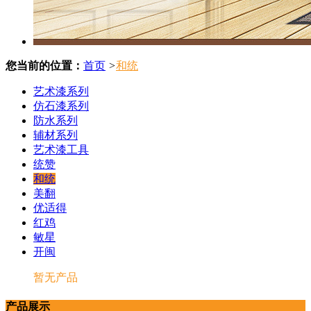
您当前的位置：
首页
>
和统
艺术漆系列
仿石漆系列
防水系列
辅材系列
艺术漆工具
统赞
和统
美翻
优适得
红鸡
敏星
开闽
暂无产品
产品展示