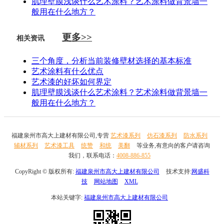
肌理壁膜浅谈什么艺术涂料？艺术涂料做背景墙一
般用在什么地方？
更多>>
相关资讯
三个角度，分析当前装修壁材选择的基本标准
艺术涂料有什么优点
艺术漆的好坏如何界定
肌理壁膜浅谈什么艺术涂料？艺术涂料做背景墙一
般用在什么地方？
福建泉州市高大上建材有限公司,专营
艺术漆系列
仿石漆系列
防水系列
辅材系列
艺术漆工具
统赞
和统
美翻
等业务,有意向的客户请咨询
我们，联系电话：
4008-886-855
CopyRight © 版权所有:
福建泉州市高大上建材有限公司
技术支持:
网盛科
技
网站地图
XML
本站关键字:
福建泉州市高大上建材有限公司