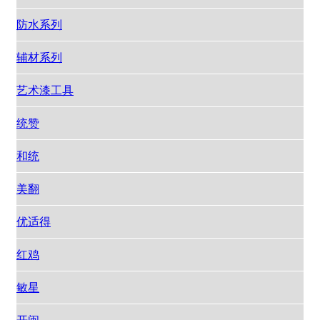
防水系列
辅材系列
艺术漆工具
统赞
和统
美翻
优适得
红鸡
敏星