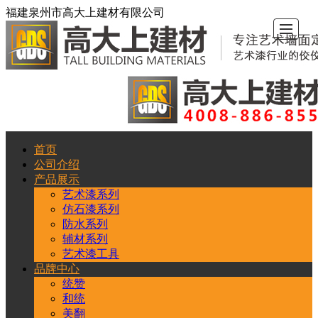
福建泉州市高大上建材有限公司
首页
首
公
产
品
新
工
留
联
公司介绍
产品展示
页
司
品
牌
闻
程
言
系
艺术漆系列
仿石漆系列
防水系列
介
展
中
动
案
反
我
辅材系列
艺术漆工具
绍
示
心
态
例
馈
们
品牌中心
统赞
和统
美翻