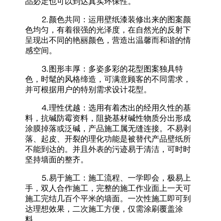
品必定也可以到达真实环保性。
⒉颜色共同：运用壁纸漆装修出来的图案颜
色均匀，有着很强的光泽度，在自然光的反射下
呈现出不同的艳丽颜色，营造出温馨而和谐的情
感空间。
⒊图形丰厚：多姿多彩的花型图案独具特
色，时髦的风格缔造，可满意顾客的不同需求，
并可根据用户的特别需求设计花型。
⒋理性优越：选用有着杰出的经用久性的基
料，抗碱防霉资料，阻挠基材碱性物质分出形成
涂膜掉落或泛碱，产品施工属无缝连接。不易剥
落、起皮、开裂的理化功能是被替代产品壁纸所
不能到达的。并且外表的污迹易于清洁，可时时
坚持墙面的整齐。
⒌易于施工：施工流程、一学即会，极易上
手，双人合作施工，完整的施工作业面上一天可
施工完结几百个平米的墙面。一次性施工即可到
达理想效果，二次施工方便，仅需涂刷覆盖涂
料。