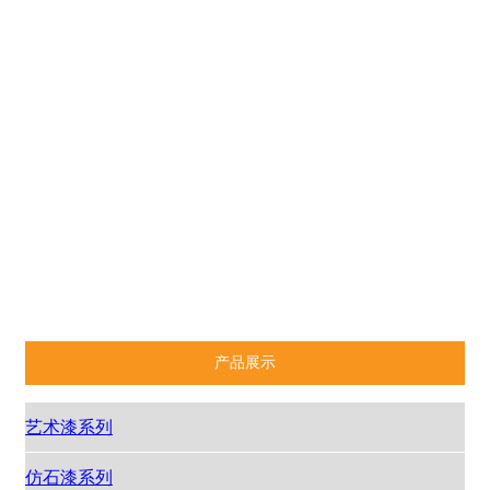
艺术漆系列
仿石漆系列
防水系列
辅材系列
艺术漆工具
统赞
和统
美翻
优适得
红鸡
敏星
开闽
产品展示
艺术漆系列
仿石漆系列