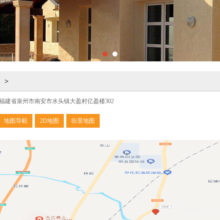
>
福建省泉州市南安市水头镇大盈村亿盈楼302
地图导航
2D地图
街景地图